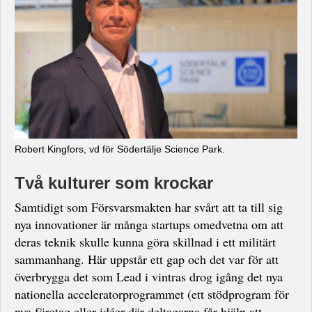
Robert Kingfors, vd för Södertälje Science Park.
Två kulturer som krockar
Samtidigt som Försvarsmakten har svårt att ta till sig
nya innovationer är många startups omedvetna om att
deras teknik skulle kunna göra skillnad i ett militärt
sammanhang. Här uppstår ett gap och det var för att
överbrygga det som Lead i vintras drog igång det nya
nationella acceleratorprogrammet (ett stödprogram för
nya företag eller idéer där deltagarna får hjälp att