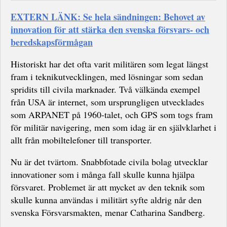
EXTERN LÄNK: Se hela sändningen: Behovet av
innovation för att stärka den svenska försvars- och
beredskapsförmågan
Historiskt har det ofta varit militären som legat längst
fram i teknikutvecklingen, med lösningar som sedan
spridits till civila marknader. Två välkända exempel
från USA är internet, som ursprungligen utvecklades
som ARPANET på 1960-talet, och GPS som togs fram
för militär navigering, men som idag är en självklarhet i
allt från mobiltelefoner till transporter.
Nu är det tvärtom. Snabbfotade civila bolag utvecklar
innovationer som i många fall skulle kunna hjälpa
försvaret. Problemet är att mycket av den teknik som
skulle kunna användas i militärt syfte aldrig når den
svenska Försvarsmakten, menar Catharina Sandberg.