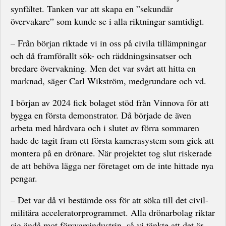
synfältet. Tanken var att skapa en ”sekundär
övervakare” som kunde se i alla riktningar samtidigt.
– Från början riktade vi in oss på civila tillämpningar
och då framförallt sök- och räddningsinsatser och
bredare övervakning. Men det var svårt att hitta en
marknad, säger Carl Wikström, medgrundare och vd.
I början av 2024 fick bolaget stöd från Vinnova för att
bygga en första demonstrator. Då började de även
arbeta med hårdvara och i slutet av förra sommaren
hade de tagit fram ett första kamerasystem som gick att
montera på en drönare. När projektet tog slut riskerade
de att behöva lägga ner företaget om de inte hittade nya
pengar.
– Det var då vi bestämde oss för att söka till det civil-
militära acceleratorprogrammet. Alla drönarbolag riktar
sig ändå mot försvarsindustrin, så vi tänkte att det är